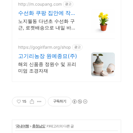
http://m.coupang.com
광고
수선화 쿠팡 집안에 작은
봄
노지월동 다년초 수선화 구
근, 로켓배송으로 내일 바로
만나요! 초보자도 쉬운 노지
월동! 밝은 노랑 꽃으로 집안
가득 봄 기운을.
https://gogirifarm.org/shop
광고
고기리농장 원예종묘(주)
해외 신품종 정원수 및 프리
미엄 조경자재
15
구독하기
'
국내여행
>
충청남도
' 카테고리의 다른 글