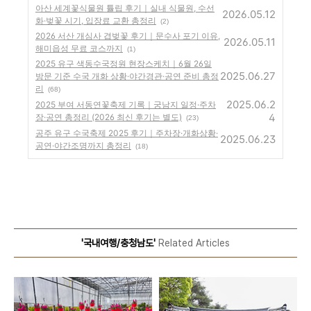
아산 세계꽃식물원 튤립 후기｜실내 식물원, 수선
2026.05.12
화·벚꽃 시기, 입장료 교환 총정리
(2)
2026 서산 개심사 겹벚꽃 후기｜문수사 포기 이유,
2026.05.11
해미읍성 무료 코스까지
(1)
2025 유구 색동수국정원 현장스케치｜6월 26일
2025.06.27
방문 기준 수국 개화 상황·야간경관·공연 준비 총정
리
(68)
2025.06.2
2025 부여 서동연꽃축제 기록｜궁남지 일정·주차
4
장·공연 총정리 (2026 최신 후기는 별도)
(23)
공주 유구 수국축제 2025 후기｜주차장·개화상황·
2025.06.23
공연·야간조명까지 총정리
(18)
'국내여행/충청남도'
Related Articles