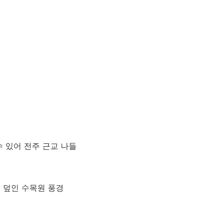
 있어 전주 근교 나들
눈 덮인 수목원 풍경