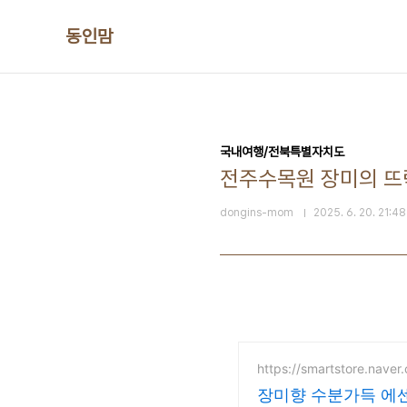
본문 바로가기
동인맘
국내여행/전북특별자치도
전주수목원 장미의 뜨락
dongins-mom
2025. 6. 20. 21:48
https://smartstore.naver
장미향 수분가득 에