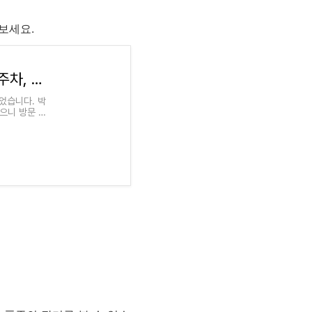
보세요.
대전건축박람회 후기｜대전컨벤션센터 DCC 주차, 입장료, 현장발권 총정리
었습니다. 박
있으니 방문 전