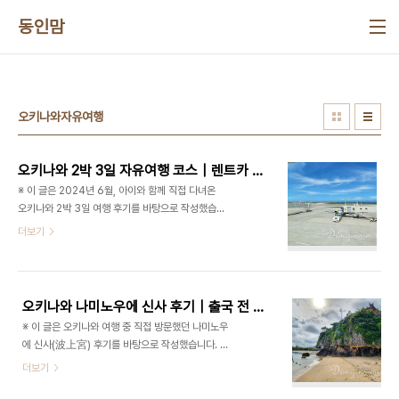
본문 바로가기
동인맘
오키나와자유여행
오키나와 2박 3일 자유여행 코스｜렌트카 없이 아이와 다녀온 실제 일정
※ 이 글은 2024년 6월, 아이와 함께 직접 다녀온
오키나와 2박 3일 여행 후기를 바탕으로 작성했습니
다. 실제 이동 동선과 택시 비용, 북부 일일투어 이용
더보기
후기, 숙소와 국제거리 분위기까지 직접 경험했던 내
용을 기준으로 정리했습니다. 저는 직접 경험하지 않
은 여행 코스나 상품은 작성하지 않기 때문에, 이 글
역시 실제 이동했던 일정과 느꼈던 점들을 중심으로
오키나와 나미노우에 신사 후기｜출국 전 들르기 좋았던 나하 시내 바다 신사
작성했습니다. 오키나와는 한국에서 비행시간도 길
※ 이 글은 오키나와 여행 중 직접 방문했던 나미노우
지 않고 아이와 함께 가기에도 비교적 부담이 적은 해
에 신사(波上宮) 후기를 바탕으로 작성했습니다. 실
외여행지라 언젠가는 꼭 가보고 싶었던 곳이었습니
제 방문 분위기와 이동 동선, 나하 시내와의 거리감,
더보기
다. 특히 저는 추라우미수족관의 고래상어를 꼭 보고
아이와 함께 방문했을 때 느낀 점과 바다 풍경까지 함
싶었던 마음이 컸는데, 가까운 거리인데도 이상하게
께 정리했습니다. 행사 일정과 운영시간은 시기와 상