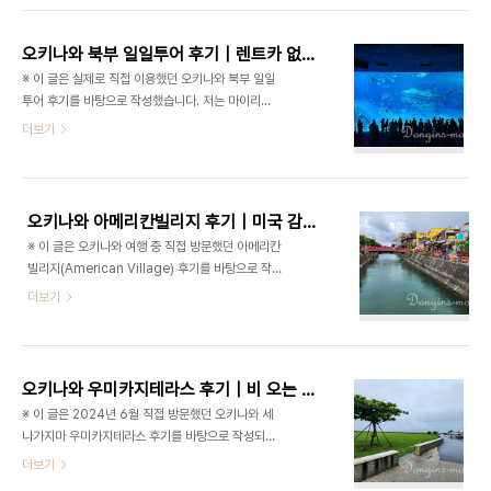
기회가 잘 생기지 않다가 드디어 다녀오게 되었습니
황에 따라 달라질 수 있으니 방문 전 최신 정보도 함
다. 이번 여행은 아이와 함께한 2박 3일 일정이었..
께 확인해 주세요. 오키나와 여행을 준비하면서 “오
오키나와 북부 일일투어 후기｜렌트카 없이 만좌모·추라우미수족관·코우리지마 다녀온 실제 후기
키나와다운 장소”가 어디일까 찾아보다가 알게 된 곳
※ 이 글은 실제로 직접 이용했던 오키나와 북부 일일
이 바로 나미노우에 신사였습니다. 오키나와에는 바
투어 후기를 바탕으로 작성했습니다. 저는 마이리얼
다와 관련된 관광지가 굉장히 많지만, 바다 절벽 위에
트립 파트너로 활동하고 있지만, 직접 예약하거나 실
더보기
자리한 신사라는 분위기가 굉장히 독특하게 느껴졌
제로 경험하지 않은 투어와 상품은 작성하지 않습니
습니다. 특히 나하 시내와도 멀지 않은 위치라 접근성
다. 이 글에는 마이리얼트립 파트너 링크가 포함되어
이 좋았고, 여행 일정 중 잠시 들르기에도 부담이 적
있으며, 해당 링크를 통해 예약이 이루어질 경우 저에
어 보여 방문하게 되었습니다. 실제로 가보니 일본..
게 일정 수수료가 발생할 수 있습니다. 만좌모, 오카
오키나와 아메리칸빌리지 후기｜미국 감성과 바다·쇼핑·야경까지 모두 즐길 수 있었던 곳
시고텐, 추라우미수족관, 코우리지마, 아메리칸빌리
※ 이 글은 오키나와 여행 중 직접 방문했던 아메리칸
지까지 하루에 이동했던 실제 분위기와 장단점, 아이
빌리지(American Village) 후기를 바탕으로 작성
와 함께 이동했을 때 느낀 점까지 함께 정리해보겠습
했습니다. 실제 방문 분위기와 쇼핑·식사·야경 분위
더보기
니다. 오키나와 여행을 준비하면서 가장 고민했던 부
기, 숙소와 렌트카 현실 팁, 아이와 함께 방문했을 때
분 중 하나가 바로 “렌트카를 해야 할까?”였습니다.
느낀 점까지 함께 정리했습니다. 매장 운영시간과 행
오키나와는 생각보다 대중교통 이동이 편한 지역은
사 여부는 시기와 상황에 따라 달라질 수 있으니 방문
아니고, 특히 북부 관광지는 차량 이동 시간이 꽤 긴
전 최신 정보도 함께 확인해 주세요. 오키나와 여행을
편..
오키나와 우미카지테라스 후기｜비 오는 날 방문한 나하공항 근처 바다뷰 카페
준비하면서 가장 자주 보였던 장소 중 하나가 바로 아
※ 이 글은 2024년 6월 직접 방문했던 오키나와 세
메리칸빌리지였습니다. 처음에는 단순히 쇼핑몰이나
나가지마 우미카지테라스 후기를 바탕으로 작성되었
관광지 정도로 생각했는데, 실제로 방문해보니 바다
습니다. 비 오는 날 방문했던 실제 분위기와 바다 풍
더보기
와 쇼핑, 식사와 카페, 야경 분위기까지 함께 즐길 수
경, 카페와 식당 분위기, 나하공항 이동 팁과 택시비
있는 오키나와 대표 관광지 같은 느낌이었습니다. 특