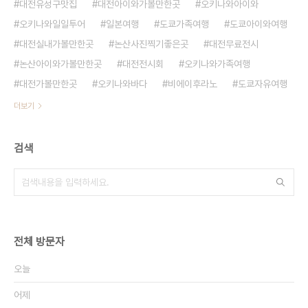
대전유성구맛집
대전아이와가볼만한곳
오키나와아이와
오키나와일일투어
일본여행
도쿄가족여행
도쿄아이와여행
대전실내가볼만한곳
논산사진찍기좋은곳
대전무료전시
논산아이와가볼만한곳
대전전시회
오키나와가족여행
대전가볼만한곳
오키나와바다
비에이후라노
도쿄자유여행
더보기
검색
전체 방문자
오늘
어제