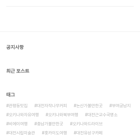
까지 함께 정리했습니다. 운영시간과 입점 매장 정보
히 전체 분위기가 미국 서부 느낌처럼 꾸며져 있어서
는 변경될 수 있으니 방문 전 공식 정보를 함께 확인
오키나와 안에서도 또 다른 여행..
해 주세요. 오키나와 여행 중 꼭 한번 가보고 싶었던
장소 중 하나가 바로 우미카지테라스였습니다.
2024년 6월 방문했는데, 아쉽게도 날씨는 비가 오
는 날이었습니다. 비 오는 날이라 오히려 관광객이 많
지 않아 조용하게 바다 분위기를 느낄 수 있었던 점도
공지사항
좋았습니다.맑은 오키나와 바다를 기대하고 갔던 만
큼 처음에는 조금 아쉽기도 했지만, 막상 도착해보니
흐린 하늘과 빗소리, 바다 분위기가 함께 어우러져..
최근 포스트
태그
관평동맛집
대전자작나무커피
논산가볼만한곳
부여궁남지
오키나와자유여행
오키나와북부여행
대전근교수국명소
비에이여행
충남가볼만한곳
오키나와드라이브
대전시립미술관
홋카이도여행
대전유성구카페