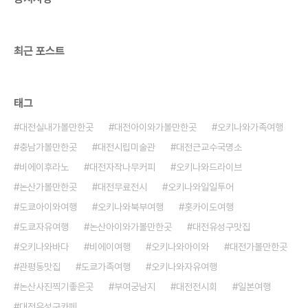
서 마치 시간여행을 하는 듯한 분위기가 펼쳐집니다.
아이와 함께 방문했는데 건물 하나하나를..
최근 포스트
태그
대전실내가볼만한곳
대전아이와가볼만한곳
오키나와가족여행
충남가볼만한곳
대전시립미술관
대전근교수국명소
비에이후라노
대전자작나무커피
오키나와드라이브
논산가볼만한곳
대전무료전시
오키나와일일투어
도쿄아이와여행
오키나와북부여행
홋카이도여행
도쿄자유여행
논산아이와가볼만한곳
대전유성구맛집
오키나와바다
비에이여행
오키나와아이와
대전가볼만한곳
관평동맛집
도쿄가족여행
오키나와자유여행
논산사진찍기좋은곳
부여궁남지
대전전시회
일본여행
대전유성구카페