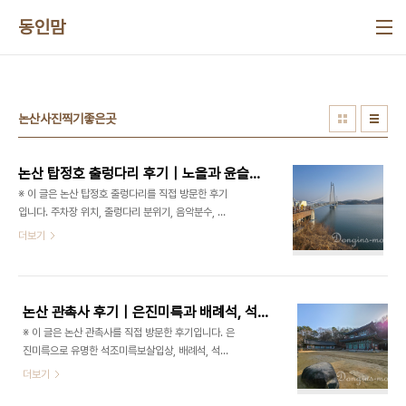
본문 바로가기
동인맘
논산사진찍기좋은곳
논산 탑정호 출렁다리 후기｜노을과 윤슬이 아름다웠던 논산 아이와 가볼만한곳
※ 이 글은 논산 탑정호 출렁다리를 직접 방문한 후기
입니다. 주차장 위치, 출렁다리 분위기, 음악분수, 주
변 카페와 상점, 노을 시간 분위기까지 실제 방문 기
더보기
준으로 정리했습니다. 출렁다리 개방 시간과 음악분
수 운영시간은 계절 및 날씨에 따라 달라질 수 있으니
방문 전 최신 정보를 확인해 주세요. 논산에는 생각보
다 훨씬 길고 규모가 큰 출렁다리가 있습니다. 바로
논산 관촉사 후기｜은진미륵과 배례석, 석등까지 볼거리 많은 아이와 가볼만한 사찰
탑정호 출렁다리입니다. 처음에는 ‘조금 흔들리는 다
※ 이 글은 논산 관촉사를 직접 방문한 후기입니다. 은
리 정도겠지’ 하고 갔는데, 실제로 가보니 길이도 꽤
진미륵으로 유명한 석조미륵보살입상, 배례석, 석등,
길고 생각보다 훨씬 튼튼하게 느껴졌습니다. 다리를
사찰 분위기, 아이와 함께 둘러본 후기까지 실제 방문
더보기
천천히 걷다 보면 탑정호 풍경이 한눈에 들어오는데,
기준으로 정리했습니다. 운영 정보 및 관람 가능 구역
물 위로 반짝이는 윤슬과 노을빛이 정말 인상적이었
은 변경될 수 있으니 방문 전 최신 정보를 확인해 주