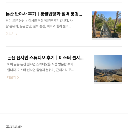
습니다. 중간에는 잠시 앉아서 쉬어갈 수 있는 공간도
세요. 논산에는 오래전부터 유명했던 큰 사찰이 있습
마련되어 있어서 어르신들과 함께 가기에도..
니다. 바로 관촉사입니다. 예전에는 관촉사 주변 상가
논산 반야사 후기｜동굴법당과 절벽 풍경이 인상적인 아이와 가볼만한 사찰
들도 굉장히 번창했다고 들었는데, 실제로 가보니 큰
※ 이 글은 논산 반야사를 직접 방문한 후기입니다. 사
길가에는 아직 상가들이 남아 있었지만 절 가까운 곳
찰 분위기, 동굴법당, 절벽 풍경, 아이와 함께 둘러본
의 오래된 상가들은 폐허처럼 남아 있는 곳도 있었습
후기, 사진 포인트, 주차 정보까지 실제 방문 기준으
더보기
니다. 조금 씁쓸한 기분이 들기도 했습니다. 하지만
로 정리했습니다. 운영 정보 및 출입 가능 구역은 변
그런 분위기와는 다르게 관촉사 안으로 들어가면 규
경될 수 있으니 방문 전 최신 정보를 확인해 주세요.
모가 꽤 크고 볼거리도 많았습니다. 관촉사까지 올라
논산에는 조용하면서도 조금 특별한 사찰이 있습니
가는 길은 생각보다 계단이 많았습니다. 올라가..
다. 바로 반야사입니다. 처음에는 조용히 걷기 좋은
논산 선샤인 스튜디오 후기｜미스터 션샤인 촬영지, 아이와 가볼만한 근대거리
사찰 정도로 생각하고 방문했는데, 실제로 가보니 일
※ 이 글은 논산 선샤인 스튜디오를 직접 방문한 후기
반적인 사찰과는 분위기가 조금 달랐습니다. 대웅전
입니다. 미스터 션샤인 촬영지 분위기, 근대거리 포토
과 마당이 있는 사찰 공간도 좋았지만, 반야사는 무엇
존, 아이와 함께 둘러본 후기, 교복체험, 야경 분위기
더보기
보다 절벽 풍경과 동굴법당이 인상적인 곳이었습니
까지 실제 방문 기준으로 정리했습니다. 운영시간, 휴
다. 예전에 석회 광산이었던 공간을 활용해 만들어진
장일, 입장료, 의상대여 정보는 변경될 수 있으니 방
동굴법당이 있어, 사찰 안에서도 색다른 분위기를 느
문 전 공식 홈페이지 또는 전화로 최신 정보를 확인해
낄 수 있었습니다. 아이와 함께 방문했는데 돌계..
주세요. 논산에는 드라마 속 한 장면처럼 느껴지는 특
별한 공간이 있습니다. 바로 논산 선샤인 스튜디오입
니다. 이곳은 드라마 ‘미스터 션샤인’ 촬영지로 유명
한 곳인데, 실제로 방문해보면 단순 촬영 세트장을 넘
어 하나의 작은 근대거리처럼 느껴집니다. 골목을 걷
공지사항
다 보면 오래된 간판과 전차, 근대 건물들이 이어지면