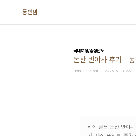
본문 바로가기
동인맘
국내여행/충청남도
논산 반야사 후기｜동
dongins-mom
2026. 5. 13. 22:19
※ 이 글은 논산 반야사
기, 사진 포인트, 주