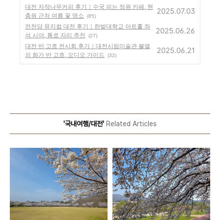
대전 자작나무커피 후기｜수국 피는 정원 카페, 현
2025.07.03
충원 근처 여름 꽃 명소
(85)
전천당 뮤지컬 대전 후기｜한밭대학교 아트홀 좌
2025.06.26
석 시야, 통로 자리 추천
(27)
대전 반 고흐 전시회 후기｜대전시립미술관 불멸
2025.06.21
의 화가 반 고흐, 오디오 가이드
(32)
'국내여행/대전'
Related Articles