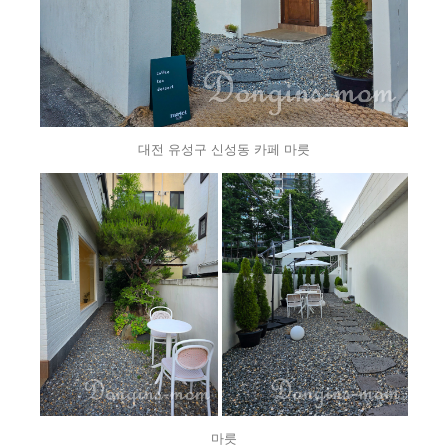
대전 유성구 신성동 카페 마릇
마릇