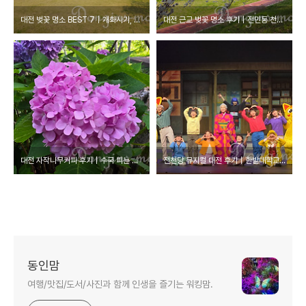
대전 벚꽃 명소 BEST 7｜개화시기, 주차 팁, 추천 루트 총정리
대전 근교 벚꽃 명소 후기｜전민동 천변, 카이스트, 동학사 개화 상황
대전 자작나무커피 후기｜수국 피는 정원 카페, 현충원 근처 여름 꽃 명소
전천당 뮤지컬 대전 후기｜한밭대학교 아트홀 좌석 시야, 통로 자리 추천
동인맘
여행/맛집/도서/사진과 함께 인생을 즐기는 워킹맘.