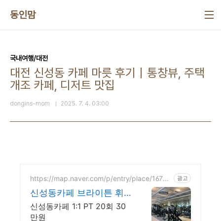
본문 바로가기
동인맘
국내여행/대전
대전 신성동 카페 마릇 후기｜통창뷰, 주택
개조 카페, 디저트 맛집
dongins-mom
2025. 7. 4. 03:00
https://map.naver.com/p/entry/place/16779
광고
81713
신성동카페 브라이튼 휘
트니스 1:1 PT 20회 30만
신성동카페 1:1 PT 20회 30
원
만원