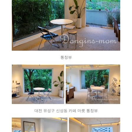
통창뷰
대전 유성구 신성동 카페 마릇 통창뷰