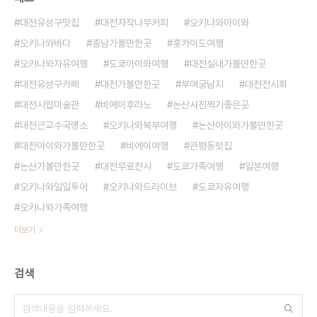
대전유성구맛집
대전자작나무커피
오키나와아이와
오키나와바다
충남가볼만한곳
홋카이도여행
오키나와자유여행
도쿄아이와여행
대전실내가볼만한곳
대전유성구카페
대전가볼만한곳
부여궁남지
대전전시회
대전시립미술관
비에이후라노
논산사진찍기좋은곳
대전근교수국명소
오키나와북부여행
논산아이와가볼만한곳
대전아이와가볼만한곳
비에이여행
관평동맛집
논산가볼만한곳
대전무료전시
도쿄가족여행
일본여행
오키나와일일투어
오키나와드라이브
도쿄자유여행
오키나와가족여행
더보기
검색