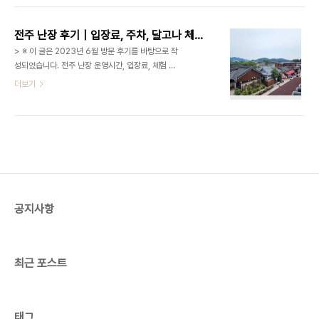
와 맘껏하우스가 가까이 있어 가족 나들이 코스로도
미 명소를 찾고 있다면 전주수목원 장미의 뜨락을 추
괜찮았습니다. 이번 글에서는 전주 덕진공..
천하고 싶어요. 전주수목원은 입장료와 주차요금이
전주 난장 후기｜입장료, 주차, 달고나 체험, 아이와 가볼만한 전주 실내 관광지
무료인 수목원으로, 계절마다 튤립, 장미, 수국, 연꽃,
> ※ 이 글은 2023년 6월 방문 후기를 바탕으로 작
단풍 등 다양한 식물을 볼 수 있는 곳입니다. 특히 장
성되었습니다. 전주 난장 운영시간, 입장료, 체험 프
미가 피는 5월 중순부터 5월 말에는 장미의 뜨락이
로그램, 카페 운영 여부는 변경될 수 있으니 방문 전
더보기
가장 아름다운 시기입니다. 장미의 뜨락은 드라마 ‘환
공식 홈페이지나 네이버지도에서 최신 정보를 확인
혼: 빛과 그림자’ 촬영지로도 알려져 있고, 세계장미
해 주세요. 전주 한옥마을 근처에서 아이와 함께 둘러
회가 선정하는 어워드 오브 가든 엑설런스를 수상한
볼 만한 실내 관광지를 찾다가 전주 난장에 다녀왔어
정원이기도 합니다. 이번 글에서는..
요. 전주 난장은 근현대사 분위기를 재현한 레트로 테
마파크로, 옛 학교, 외갓집, 우체국, 오락실, 이발소,
정미소 등 다양한 공간을 직접 보고 만져볼 수 있는
체험형 공간이었습니다. 어른들에게는 추억을 떠올
리게 하고, 아이들에게는 낯선 옛날 풍경을 직접 경험
공지사항
해볼 수 있는 곳이라 세대가 함께 방문하기 괜찮았어
요. 이번 글에서는 전주 난장 입장료, 주차, 내부 체
험, 달고나 체험, 아이와 방문할 때 참..
최근 포스트
태그