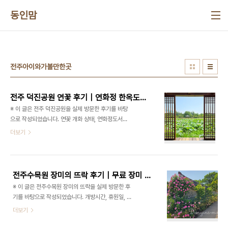
본문 바로가기
동인맘
전주아이와가볼만한곳
전주 덕진공원 연꽃 후기｜연화정 한옥도서관, 숲놀이터, 주차 총정리
※ 이 글은 전주 덕진공원을 실제 방문한 후기를 바탕
으로 작성되었습니다. 연꽃 개화 상태, 연화정도서관
운영시간, 맘껏하우스 운영 여부, 주차장 이용, 카페
더보기
운영 정보는 시기와 현장 상황에 따라 달라질 수 있으
니 방문 전 최신 정보를 확인해 주세요. 전주에서 연
꽃 명소를 찾고 있다면 덕진공원을 추천하고 싶어요.
덕진공원은 덕진호를 중심으로 홍련이 피어나는 전
전주수목원 장미의 뜨락 후기｜무료 장미 명소, 주차, 환혼 촬영지 총정리
주 대표 연꽃 명소입니다. 연꽃뿐 아니라 연화정도서
※ 이 글은 전주수목원 장미의 뜨락을 실제 방문한 후
관, 연화교, 야호 맘껏 숲놀이터, 맘껏하우스, 취향정,
기를 바탕으로 작성되었습니다. 개방시간, 휴원일, 꽃
창포원, 벽진폭포까지 함께 둘러볼 수 있어 아이와 함
개화 상태, 교육홍보관 전시, 주차 정보는 시기와 현
더보기
께 방문하기에도 좋았습니다. 특히 연꽃 구경은 아이
장 상황에 따라 달라질 수 있으니 방문 전 최신 정보
들이 금방 지루해할 수 있는데, 덕진공원은 숲놀이터
를 확인해 주세요. 전주에서 무료로 즐길 수 있는 장